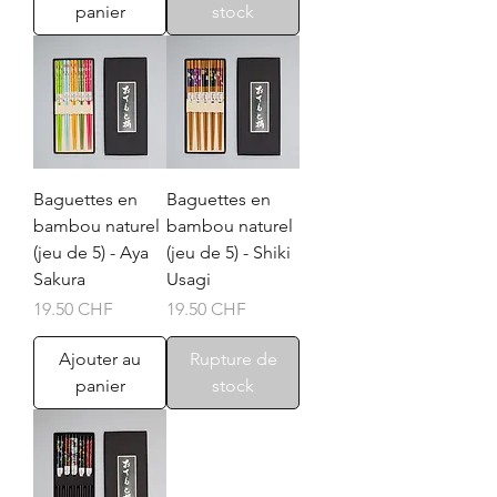
panier
stock
Baguettes en
Baguettes en
bambou naturel
bambou naturel
(jeu de 5) - Aya
(jeu de 5) - Shiki
Sakura
Usagi
Prix
Prix
19.50 CHF
19.50 CHF
Ajouter au
Rupture de
panier
stock