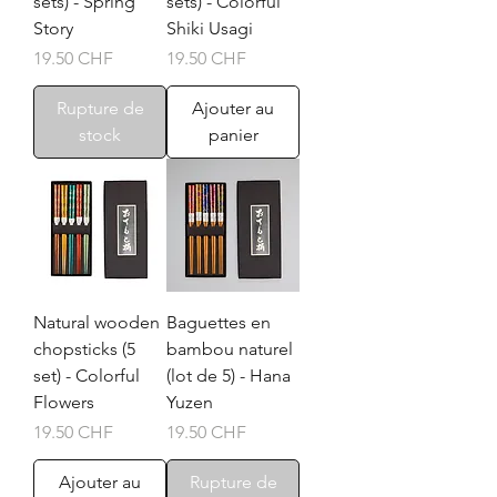
sets) - Spring
sets) - Colorful
Story
Shiki Usagi
Prix
Prix
19.50 CHF
19.50 CHF
Rupture de
Ajouter au
stock
panier
Natural wooden
Baguettes en
chopsticks (5
bambou naturel
set) - Colorful
(lot de 5) - Hana
Flowers
Yuzen
Prix
Prix
19.50 CHF
19.50 CHF
Ajouter au
Rupture de