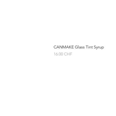
CANMAKE Glass Tint Syrup
Prix
16.00 CHF
À propos de
Expédition & ret
Politique du mag
Politique de conf
Conditions génér