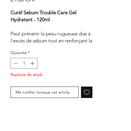
Curél Sebum Trouble Care Gel
Hydratant - 120ml
Peut prévenir la peau rugueuse due à
l'excès de sébum tout en renforçant la
fonction des céramides.
Quantité
*
Mode d'emploi :
Utiliser après un tonique/une lotion.
Rupture de stock
Prendre une quantité appropriée (3 à
4 pompes) dans la paume de la main
et l'étaler délicatement sur l'ensemble
Me notifier lorsque cet article est disponible
du visage.
Précautions d'emploi :
Ne pas utiliser sur des zones
présentant des anomalies telles que