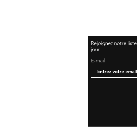
Rejoignez notre list
jour
E-mail