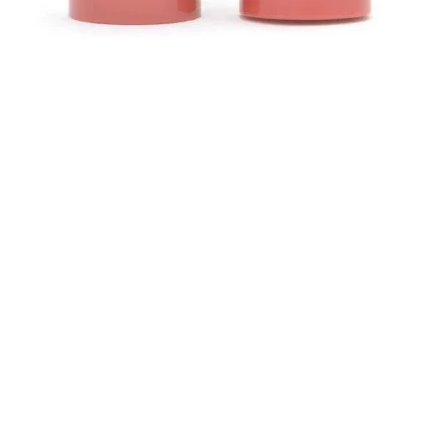
Aperçu rapide
Contact
ours
Helen (Thai Hien) Dao
asin
C/O Regus Business Center
ide
ntialité
Richtistrasse 2, 8304 Wallisellen
ales
Tél : +41 76 76 42 152