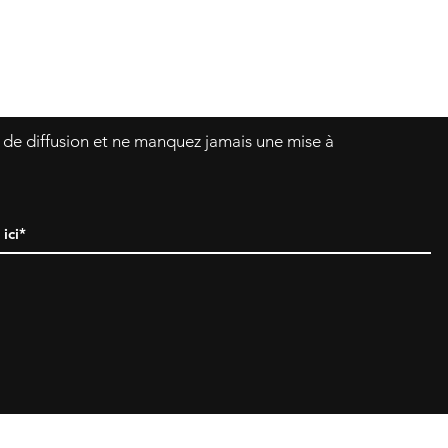
Asklittlejapan@gmail.com
Formulaire de contact
e de diffusion et ne manquez jamais une mise à