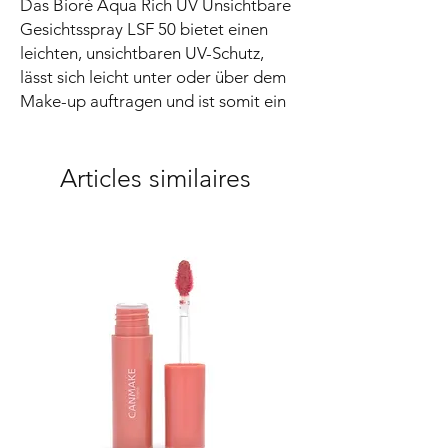
Das Bioré Aqua Rich UV Unsichtbare
Gesichtsspray LSF 50 bietet einen
leichten, unsichtbaren UV-Schutz,
lässt sich leicht unter oder über dem
Make-up auftragen und ist somit ein
Must-have für alle, die einen
unkomplizierten Sonnenschutz
suchen.
Articles similaires
Anwendung:
Für den täglichen Gebrauch - Kann
unter oder über Make-Up verwendet
werden . 15 Minuten vor
Sonneneinstrahlung auftragen -
Großzügig in die Hand sprühen und
sanft auf das Gesicht auftragen -
Regelmäßig neu auftragen, um den
Schutz zu erhalten, insbesondere nach
dem Schwimmen, Schwitzen oder